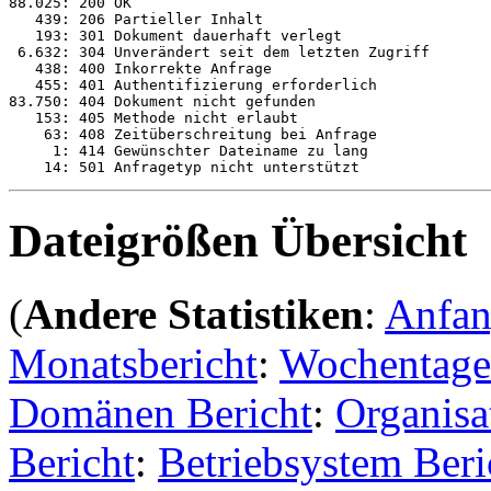
88.025: 200 OK

   439: 206 Partieller Inhalt

   193: 301 Dokument dauerhaft verlegt

 6.632: 304 Unverändert seit dem letzten Zugriff

   438: 400 Inkorrekte Anfrage

   455: 401 Authentifizierung erforderlich

83.750: 404 Dokument nicht gefunden

   153: 405 Methode nicht erlaubt

    63: 408 Zeitüberschreitung bei Anfrage

     1: 414 Gewünschter Dateiname zu lang

Dateigrößen Übersicht
(
Andere Statistiken
:
Anfa
Monatsbericht
:
Wochentage
Domänen Bericht
:
Organisa
Bericht
:
Betriebsystem Beri