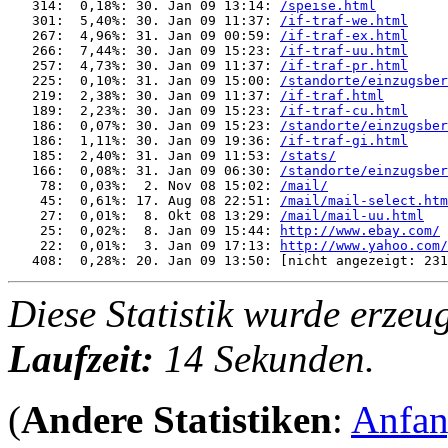
   314:  0,18%: 30. Jan 09 13:14: 
/speise.html
   301:  5,40%: 30. Jan 09 11:37: 
/if-traf-we.html
   267:  4,96%: 31. Jan 09 00:59: 
/if-traf-ex.html
   266:  7,44%: 30. Jan 09 15:23: 
/if-traf-uu.html
   257:  4,73%: 30. Jan 09 11:37: 
/if-traf-pr.html
   225:  0,10%: 31. Jan 09 15:00: 
/standorte/einzugsber
   219:  2,38%: 30. Jan 09 11:37: 
/if-traf.html
   189:  2,23%: 30. Jan 09 15:23: 
/if-traf-cu.html
   186:  0,07%: 30. Jan 09 15:23: 
/standorte/einzugsber
   186:  1,11%: 30. Jan 09 19:36: 
/if-traf-gi.html
   185:  2,40%: 31. Jan 09 11:53: 
/stats/
   166:  0,08%: 31. Jan 09 06:30: 
/standorte/einzugsber
    78:  0,03%:  2. Nov 08 15:02: 
/mail/
    45:  0,61%: 17. Aug 08 22:51: 
/mail/mail-select.htm
    27:  0,01%:  8. Okt 08 13:29: 
/mail/mail-uu.html
    25:  0,02%:  8. Jan 09 15:44: 
http://www.ebay.com/
    22:  0,01%:  3. Jan 09 17:13: 
http://www.yahoo.com/
Diese Statistik wurde erzeu
Laufzeit:
14 Sekunden.
(
Andere Statistiken
:
Anfa