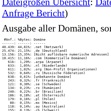
Dateigrößen Übersicht
:
Dat
Anfrage Bericht
)
Ausgabe aller Domänen, sor
 #Anf.: %Bytes: Domäne

------: ------: ------

40.439: 44,81%: .net (Netzwerk)

25.474: 21,15%: .de (Deutschland)

13.156: 15,35%: [Nicht auflösbare numerische Adressen]

10.415: 11,16%: .com (Kommerzielle Domänen)

   616:  1,29%: .arpa (Arpanet)

   633:  1,05%: .nl (Niederlande)

   611:  1,02%: .org (Non-Profit Organisationen)

   532:  0,64%: .ru (Russische Föderation)

   638:  0,61%: [unbekannte Domäne]

   243:  0,32%: .fr (Frankreich)

   121:  0,30%: .se (Schweden)

   134:  0,23%: .ro (Rumänien)

   240:  0,22%: .br (Brasilien)

   186:  0,18%: .at (Österreich)

   179:  0,16%: .pl (Polen)

    80:  0,15%: .mx (Mexico)

   118:  0,14%: .au (Australien)

   155:  0,13%: .ch (Schweiz)
