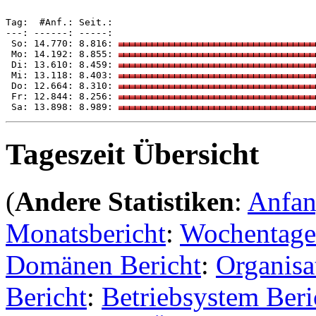
Tag:  #Anf.: Seit.: 

---: ------: -----: 

 So: 14.770: 8.816: 
 Mo: 14.192: 8.855: 
 Di: 13.610: 8.459: 
 Mi: 13.118: 8.403: 
 Do: 12.664: 8.310: 
 Fr: 12.844: 8.256: 
 Sa: 13.898: 8.989: 
Tageszeit Übersicht
(
Andere Statistiken
:
Anfa
Monatsbericht
:
Wochentage
Domänen Bericht
:
Organisa
Bericht
:
Betriebsystem Beri