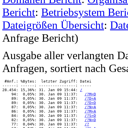
Bericht
:
Betriebsystem Beri
Dateigrößen Übersicht
:
Dat
Anfrage Bericht)
Ausgabe aller verlangten D
Anfragen, sortiert nach Ge
 #Anf.: %Bytes:  letzter Zugriff: Datei

------: ------: ----------------: -----

28.454: 15,36%: 31. Jan 09 15:44: 
/
    94:  0,05%: 30. Jan 09 11:37:   
/?M=D
    89:  0,05%: 30. Jan 09 11:37:   
/?D=A
    89:  0,05%: 30. Jan 09 11:37:   
/?D=D
    87:  0,05%: 30. Jan 09 11:37:   
/?N=A
    86:  0,05%: 30. Jan 09 11:37:   
/?M=A
    84:  0,05%: 30. Jan 09 11:37:   
/?S=D
    82:  0,05%: 30. Jan 09 11:37:   
/?N=D
    77:  0,04%: 30. Jan 09 11:37:   
/?