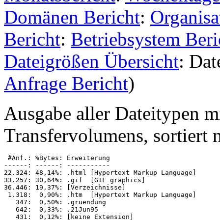
Domänen Bericht
:
Organisa
Bericht
:
Betriebsystem Beri
Dateigrößen Übersicht
: Dat
Anfrage Bericht
)
Ausgabe aller Dateitypen m
Transfervolumens, sortiert
 #Anf.: %Bytes: Erweiterung

------: ------: -----------

22.324: 48,14%: .html [Hypertext Markup Language]

33.257: 30,64%: .gif  [GIF graphics]

36.446: 19,37%: [Verzeichnisse]

 1.318:  0,90%: .htm  [Hypertext Markup Language]

   347:  0,50%: .gruendung

   642:  0,33%: .21Jun95

   431:  0,12%: [keine Extension]
