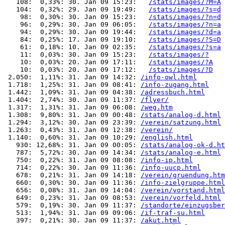
   108:  0,33%: 30. Jan 09 15:23:   
/stats/images/?M=A
   104:  0,32%: 29. Jan 09 19:49:   
/stats/images/?s=d
    98:  0,30%: 30. Jan 09 15:23:   
/stats/images/?n=d
    96:  0,29%: 30. Jan 09 06:05:   
/stats/images/?n=a
    94:  0,29%: 30. Jan 09 19:44:   
/stats/images/?d=a
    84:  0,25%: 17. Jan 09 19:10:   
/stats/images/?S=D
    61:  0,18%: 10. Jan 09 02:35:   
/stats/images/?s=a
    11:  0,03%: 30. Jan 09 15:23:   
/stats/images/?
    10:  0,03%: 20. Jan 09 17:11:   
/stats/images/?A
    10:  0,03%: 20. Jan 09 17:12:   
/stats/images/?D
 2.050:  1,11%: 31. Jan 09 14:32: 
/info-owl.html
 1.718:  1,25%: 31. Jan 09 08:41: 
/info-zugang.html
 1.442:  1,09%: 31. Jan 09 04:38: 
/adressbuch.html
 1.404:  2,74%: 30. Jan 09 11:37: 
/flyer/
 1.317:  1,31%: 31. Jan 09 06:08: 
/weg.htm
 1.308:  9,80%: 31. Jan 09 00:48: 
/stats/analog-d.html
 1.294:  3,12%: 30. Jan 09 23:39: 
/verein/satzung.html
 1.263:  0,43%: 31. Jan 09 12:38: 
/verein/
 1.140:  0,60%: 31. Jan 09 10:29: 
/english.html
   930: 12,68%: 31. Jan 09 00:05: 
/stats/analog-ok-d.ht
   787:  5,72%: 30. Jan 09 14:34: 
/stats/analog-e.html
   750:  0,22%: 31. Jan 09 08:08: 
/info-ip.html
   714:  0,22%: 30. Jan 09 11:36: 
/info-uucp.html
   678:  0,21%: 31. Jan 09 14:18: 
/verein/gruendung.htm
   660:  0,30%: 30. Jan 09 11:36: 
/info-zielgruppe.html
   656:  0,08%: 31. Jan 09 14:04: 
/verein/vorstand.html
   649:  0,23%: 31. Jan 09 08:53: 
/verein/vorfeld.html
   579:  0,19%: 30. Jan 09 11:37: 
/standorte/einzugsber
   513:  1,94%: 31. Jan 09 09:06: 
/if-traf-su.html
   397:  0,21%: 30. Jan 09 11:37: 
/akut.html