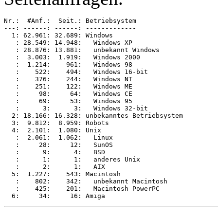
Nr.:  #Anf.:  Seit.: Betriebsystem

---: ------: ------: -------------

  1: 62.961: 32.689: Windows

   : 28.549: 14.948:   Windows XP

   : 28.876: 13.881:   unbekannt Windows

   :  3.003:  1.919:   Windows 2000

   :  1.214:    961:   Windows 98

   :    522:    494:   Windows 16-bit

   :    376:    244:   Windows NT

   :    251:    122:   Windows ME

   :     98:     64:   Windows CE

   :     69:     53:   Windows 95

   :      3:      3:   Windows 32-bit

  2: 18.166: 16.328: unbekanntes Betriebsystem

  3:  9.812:  8.959: Robots

  4:  2.101:  1.080: Unix

   :  2.061:  1.062:   Linux

   :     28:     12:   SunOS

   :      9:      4:   BSD

   :      1:      1:   anderes Unix

   :      2:      1:   AIX

  5:  1.227:    543: Macintosh

   :    802:    342:   unbekannt Macintosh

   :    425:    201:   Macintosh PowerPC
