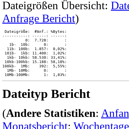
Dateigrößen Übersicht:
Dat
Anfrage Bericht
)
 Dateigröße:  #Anf.: %Bytes: 

-----------: ------: ------: 

          0:  7.728:       : 

   1b-  10b:      0:       : 

  11b- 100b:  1.857:  0,02%: 

 101b-  1kb: 11.400:  1,02%: 

  1kb- 10kb: 58.530: 33,41%: 

 10kb-100kb: 15.188: 58,18%: 

100kb-  1Mb:    392:  5,55%: 

  1Mb- 10Mb:      0:       : 

Dateityp Bericht
(
Andere Statistiken
:
Anfa
Monatsbericht
:
Wochentage