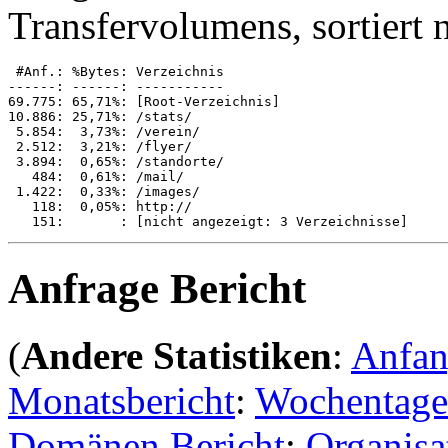
Transfervolumens, sortiert
 #Anf.: %Bytes: Verzeichnis

------: ------: -----------

69.775: 65,71%: [Root-Verzeichnis]

10.886: 25,71%: /stats/

 5.854:  3,73%: /verein/

 2.512:  3,21%: /flyer/

 3.894:  0,65%: /standorte/

   484:  0,61%: /mail/

 1.422:  0,33%: /images/

   118:  0,05%: http://

Anfrage Bericht
(
Andere Statistiken
:
Anfa
Monatsbericht
:
Wochentage
Domänen Bericht
:
Organisa