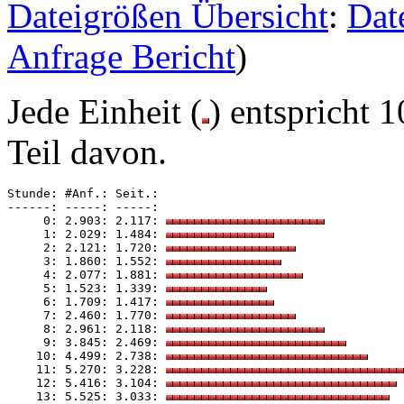
Dateigrößen Übersicht
:
Dat
Anfrage Bericht
)
Jede Einheit (
) entspricht 
Teil davon.
Stunde: #Anf.: Seit.: 

------: -----: -----: 

     0: 2.903: 2.117: 
     1: 2.029: 1.484: 
     2: 2.121: 1.720: 
     3: 1.860: 1.552: 
     4: 2.077: 1.881: 
     5: 1.523: 1.339: 
     6: 1.709: 1.417: 
     7: 2.460: 1.770: 
     8: 2.961: 2.118: 
     9: 3.845: 2.469: 
    10: 4.499: 2.738: 
    11: 5.270: 3.228: 
    12: 5.416: 3.104: 
    13: 5.525: 3.033: 