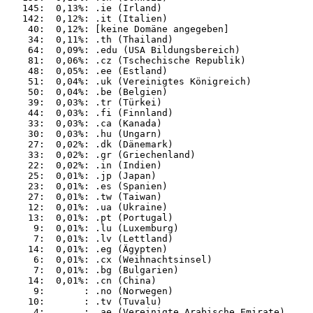
   145:  0,13%: .ie (Irland)

   142:  0,12%: .it (Italien)

    40:  0,12%: [keine Domäne angegeben]

    34:  0,11%: .th (Thailand)

    64:  0,09%: .edu (USA Bildungsbereich)

    81:  0,06%: .cz (Tschechische Republik)

    48:  0,05%: .ee (Estland)

    51:  0,04%: .uk (Vereinigtes Königreich)

    50:  0,04%: .be (Belgien)

    39:  0,03%: .tr (Türkei)

    44:  0,03%: .fi (Finnland)

    33:  0,03%: .ca (Kanada)

    30:  0,03%: .hu (Ungarn)

    27:  0,02%: .dk (Dänemark)

    33:  0,02%: .gr (Griechenland)

    22:  0,02%: .in (Indien)

    25:  0,01%: .jp (Japan)

    23:  0,01%: .es (Spanien)

    27:  0,01%: .tw (Taiwan)

    12:  0,01%: .ua (Ukraine)

    13:  0,01%: .pt (Portugal)

     9:  0,01%: .lu (Luxemburg)

     7:  0,01%: .lv (Lettland)

    14:  0,01%: .eg (Ägypten)

     6:  0,01%: .cx (Weihnachtsinsel)

     7:  0,01%: .bg (Bulgarien)

    14:  0,01%: .cn (China)

     9:       : .no (Norwegen)

    10:       : .tv (Tuvalu)

     4:       : .ae (Vereinigte Arabische Emirate)
