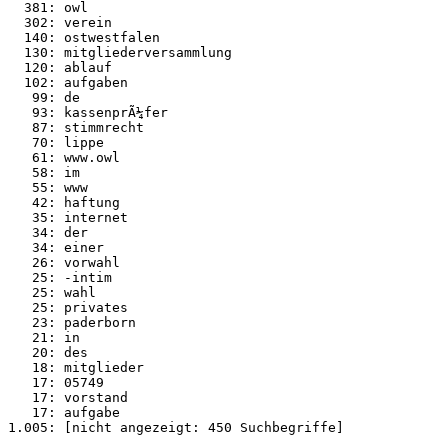
  381: owl

  302: verein

  140: ostwestfalen

  130: mitgliederversammlung

  120: ablauf

  102: aufgaben

   99: de

   93: kassenprÃ¼fer

   87: stimmrecht

   70: lippe

   61: www.owl

   58: im

   55: www

   42: haftung

   35: internet

   34: der

   34: einer

   26: vorwahl

   25: -intim

   25: wahl

   25: privates

   23: paderborn

   21: in

   20: des

   18: mitglieder

   17: 05749

   17: vorstand

   17: aufgabe
