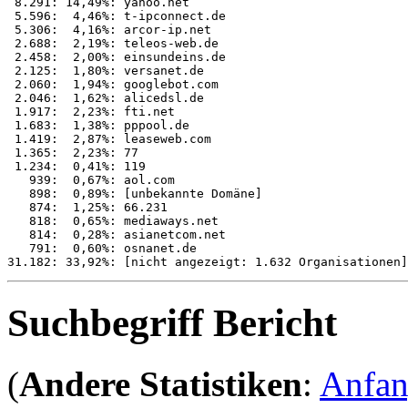
 8.291: 14,49%: yahoo.net

 5.596:  4,46%: t-ipconnect.de

 5.306:  4,16%: arcor-ip.net

 2.688:  2,19%: teleos-web.de

 2.458:  2,00%: einsundeins.de

 2.125:  1,80%: versanet.de

 2.060:  1,94%: googlebot.com

 2.046:  1,62%: alicedsl.de

 1.917:  2,23%: fti.net

 1.683:  1,38%: pppool.de

 1.419:  2,87%: leaseweb.com

 1.365:  2,23%: 77

 1.234:  0,41%: 119

   939:  0,67%: aol.com

   898:  0,89%: [unbekannte Domäne]

   874:  1,25%: 66.231

   818:  0,65%: mediaways.net

   814:  0,28%: asianetcom.net

   791:  0,60%: osnanet.de

Suchbegriff Bericht
(
Andere Statistiken
:
Anfa