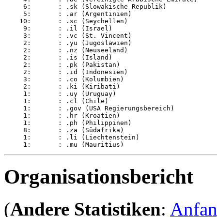
     6:       : .sk (Slowakische Republik)

     5:       : .ar (Argentinien)

    10:       : .sc (Seychellen)

     9:       : .il (Israel)

     3:       : .vc (St. Vincent)

     2:       : .yu (Jugoslawien)

     2:       : .nz (Neuseeland)

     2:       : .is (Island)

     2:       : .pk (Pakistan)

     2:       : .id (Indonesien)

     3:       : .co (Kolumbien)

     2:       : .ki (Kiribati)

     1:       : .uy (Uruguay)

     1:       : .cl (Chile)

     1:       : .gov (USA Regierungsbereich)

     1:       : .hr (Kroatien)

     1:       : .ph (Philippinen)

     8:       : .za (Südafrika)

     1:       : .li (Liechtenstein)

Organisationsbericht
(
Andere Statistiken
:
Anfa