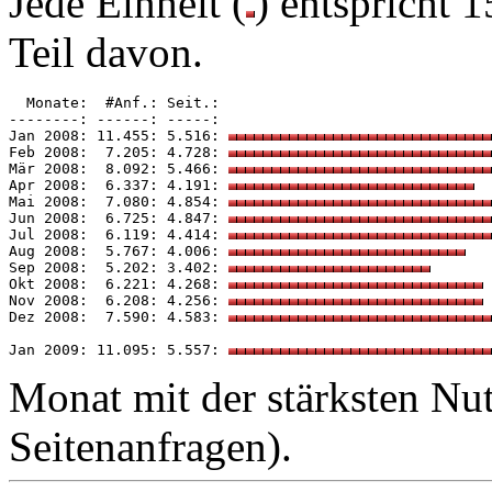
Jede Einheit (
) entspricht 
Teil davon.
  Monate:  #Anf.: Seit.: 

--------: ------: -----: 

Jan 2008: 11.455: 5.516: 
Feb 2008:  7.205: 4.728: 
Mär 2008:  8.092: 5.466: 
Apr 2008:  6.337: 4.191: 
Mai 2008:  7.080: 4.854: 
Jun 2008:  6.725: 4.847: 
Jul 2008:  6.119: 4.414: 
Aug 2008:  5.767: 4.006: 
Sep 2008:  5.202: 3.402: 
Okt 2008:  6.221: 4.268: 
Nov 2008:  6.208: 4.256: 
Dez 2008:  7.590: 4.583: 
Jan 2009: 11.095: 5.557: 
Monat mit der stärksten Nu
Seitenanfragen).